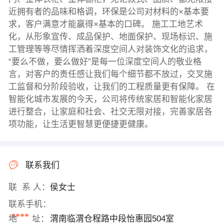
近拥有者的品味和格调，环保是公司对材料的×基本要
求，客户满意才能赢得×基本的口碑。 施工工地艺术
化，从形象宣传、成品保护、地面保护、现场标识、施
工管理等等尽情挥洒着深度空间人对装饰文化的追求，
“要么不做，要么做好”是每一位深度空间人的敬业格
言，对客户的责任感让我们每个细节都不放过，交叉施
工监督和分阶段验收，让我们的工程质量更有保障。 在
智能化城市发展的今天，公司将传统家居和智能化家居
进行整合，让家庭和社会、社交无限对接，完善家居各
项功能，让生活更智慧更便捷更健康。
联系我们
联 系 人：
侯女士
联系手机：
****
地 址：
渭南临渭仓程路中段怡惠园504室