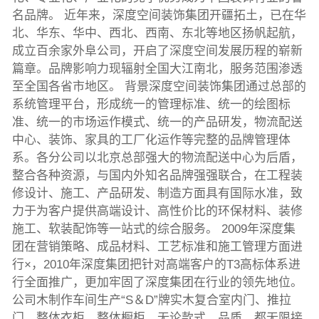
名品牌。 近年来，深度空间装饰集团开疆拓土，已在华
北、华东、华中、西北、西南、东北等地区扬帆起航，
成立百余家外阜公司，开启了深度空间发展历程的崭新
篇章。品牌影响力现辐射全国大江南北，服务范围渗透
至全国各省市地区。 背景深度空间装饰集团通过总部的
系统管理平台，形成统一的管理标准、统一的绘图标
准、统一的市场运作模式、统一的产品研发，物流配送
中心、装饰、家具的工厂化运作等完整的品牌管理体
系。各分公司以北京总部强大的物流配送中心为后盾，
整合各种资源，与国内外知名品牌强强联合，在工程装
修设计、施工、产品研发、制造方面具有国际水准，致
力于为客户提供高端设计、高性价比的环保材料、装修
施工、软装配饰等一站式的综合服务。 2009年深度集
团在营销策略、成品材料、工艺标准和施工管理方面进
行×，2010年深度集团把针对高端客户的T3高标体系进
行全面推广，更加牢固了深度集团在行业的领先地位。
公司木制作车间生产“S＆D”牌实木复合室内门、推拉
门、整体衣柜、整体橱柜，无论款式、品质、都无限接